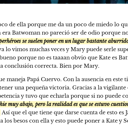
co de ella porque me da un poco de miedo lo que 
 era Batwoman no pareció ser de odio porque no l
uperhéroes se suelen poner en un lugar bastante aburri
 ya lo vimos muchas veces y Mary puede serle supe
 bueno porque no es taaaan obvio que Kate es Bat
 la conclusión correcta. Bien por Mary.
 que maneja Papá Cuervo. Con la ausencia en est
ner una pequeña victoria. Gracias a la vigilante 
etencia y tuvo que echarla porque si no puede co
phie muy abajo, pero la realidad es que se estuvo cuest
.
Así que el que tiene que darse cuenta de esto es J
 los besos con ella y esto puede poner a Kate y