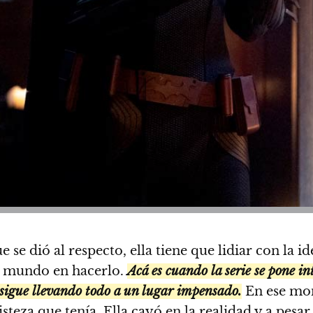
 se dió al respecto, ella tiene que lidiar con la 
el mundo en hacerlo.
Acá es cuando la serie se pone in
sigue llevando todo a un lugar impensado.
En ese mom
steza que tenía. Ella cayó en la realidad y a pesar