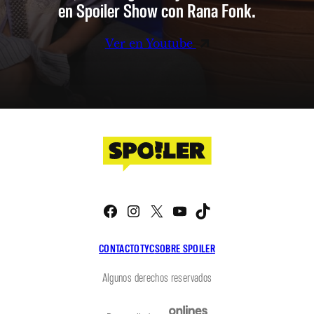
en Spoiler Show con Rana Fonk.
Ver en Youtube
Facebook
Instagram
X
YouTube
TikTok
CONTACTO
TYC
SOBRE SPOILER
Algunos derechos reservados