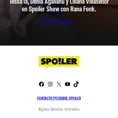
Tessa Ia, Denia Agalianu y Liliana Villaseñor
en Spoiler Show con Rana Fonk.
Ver en Youtube
Facebook
Instagram
X
YouTube
TikTok
CONTACTO
TYC
SOBRE SPOILER
Algunos derechos reservados