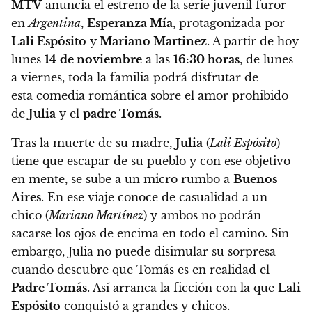
MTV
anuncia el estreno de la serie juvenil furor
en
Argentina
,
Esperanza Mía
, protagonizada por
Lali Espósito
y
Mariano Martinez
.
A partir de hoy
lunes
14 de noviembre
a las
16:30 horas
, de lunes
a viernes
, toda la familia podrá disfrutar de
esta comedia romántica sobre el amor prohibido
de
Julia
y el
padre Tomás
.
Tras la muerte de su madre,
Julia
(
Lali Espósito
)
tiene que escapar de su pueblo y con ese objetivo
en mente, se sube a un micro rumbo a
Buenos
Aires
. En ese viaje conoce de casualidad a un
chico (
Mariano Martínez
) y ambos no podrán
sacarse los ojos de encima en todo el camino. Sin
embargo, Julia no puede disimular su sorpresa
cuando descubre que Tomás es en realidad el
Padre Tomás
. Así arranca
la ficción con la que
Lali
Espósito
conquistó a grandes y chicos
.