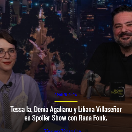
SPOILER SHOW
Tessa Ia, Denia Agalianu y Liliana Villaseñor
en Spoiler Show con Rana Fonk.
Ver en Youtube