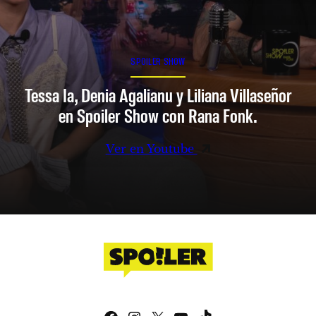
SPOILER SHOW
Tessa Ia, Denia Agalianu y Liliana Villaseñor
en Spoiler Show con Rana Fonk.
Ver en Youtube
Facebook
Instagram
X
YouTube
TikTok