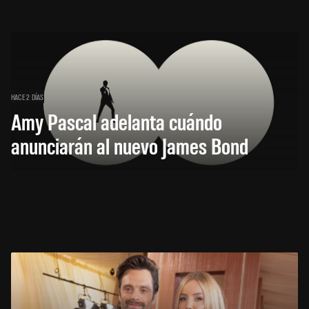
HACE 2 DÍAS
Amy Pascal adelanta cuándo
anunciarán al nuevo James Bond