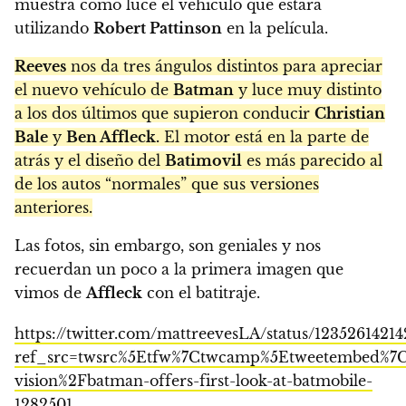
muestra cómo luce el vehículo que estará
utilizando
Robert Pattinson
en la película.
Reeves
nos da tres ángulos distintos para apreciar
el nuevo vehículo de
Batman
y luce muy distinto
a los dos últimos que supieron conducir
Christian
Bale
y
Ben Affleck.
El motor está en la parte de
atrás y el diseño del
Batimovil
es más parecido al
de los autos “normales” que sus versiones
anteriores.
Las fotos, sin embargo, son geniales y nos
recuerdan un poco a la primera imagen que
vimos de
Affleck
con el batitraje.
https://twitter.com/mattreevesLA/status/1235261421
ref_src=twsrc%5Etfw%7Ctwcamp%5Etweetembed%7C
vision%2Fbatman-offers-first-look-at-batmobile-
1282501