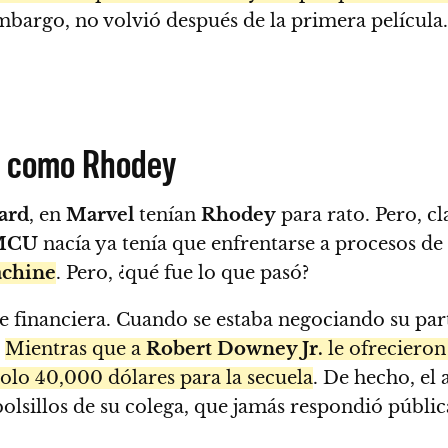
embargo, no volvió después de la primera película
ó como Rhodey
ard
, en
Marvel
tenían
Rhodey
para rato. Pero, c
 MCU
nacía ya tenía que enfrentarse a procesos de
chine
. Pero, ¿qué fue lo que pasó?
ue financiera. Cuando se estaba negociando su pa
.
Mientras que a
Robert Downey Jr.
le ofrecieron
solo 40,000 dólares para la secuela
. De hecho, el
 bolsillos de su colega, que jamás respondió públ