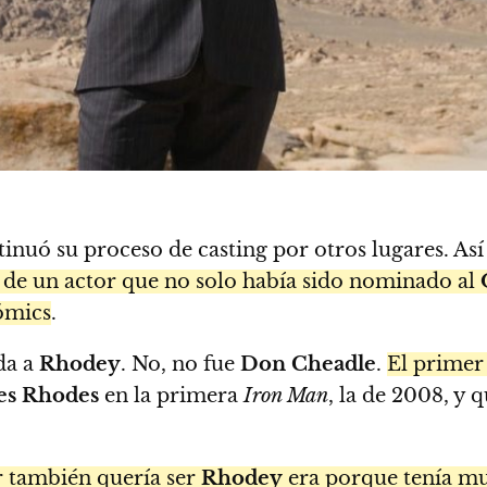
inuó su proceso de casting por otros lugares. As
ta de un actor que no solo había sido nominado al
ómics
.
da a
Rhodey
. No, no fue
Don Cheadle
.
El primer
es Rhodes
en la primera
Iron Man
, la de 2008, y
r también quería ser
Rhodey
era porque tenía muy