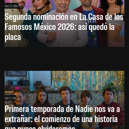
HACE 3 DÍAS
Segunda nominación en La Casa de los
Famosos México 2026: así quedó la
placa
HACE 1 DÍA
Primera temporada de Nadie nos va a
extrañar: el comienzo de una historia
que nunca olvidaremos