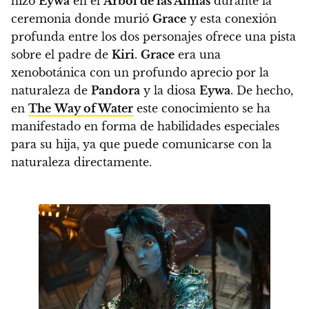
hizo
Eywa
en el
Árbol de las Almas
durante la
ceremonia donde murió
Grace
y esta conexión
profunda entre los dos personajes ofrece una pista
sobre el padre de
Kiri
.
Grace
era una
xenobotánica con un profundo aprecio por la
naturaleza de
Pandora
y la diosa
Eywa
. De hecho,
en
The
Way of Water
este conocimiento se ha
manifestado en forma de habilidades especiales
para su hija, ya que puede comunicarse con la
naturaleza directamente.