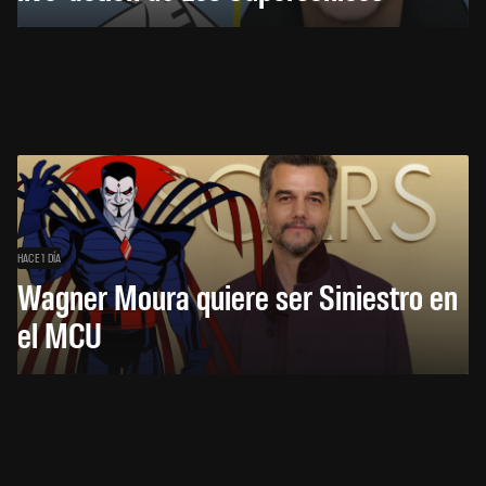
HACE 1 DÍA
Wagner Moura quiere ser Siniestro en
el MCU