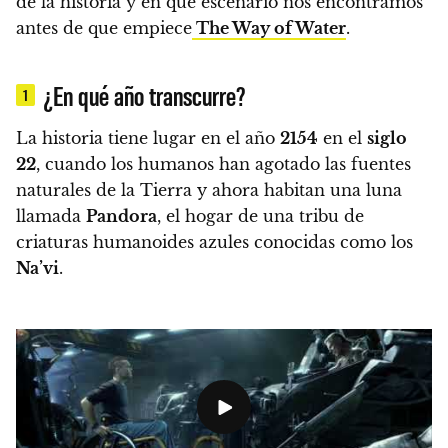
de la historia y en qué escenario nos encontramos
antes de que empiece
The Way of Water
.
¿En qué año transcurre?
1
La historia tiene lugar en el año
2154
en el
siglo
22
,
cuando los humanos han agotado las fuentes
naturales de la Tierra y ahora habitan una luna
llamada
Pandora
, el hogar de una tribu de
criaturas humanoides azules conocidas como los
Na’vi
.