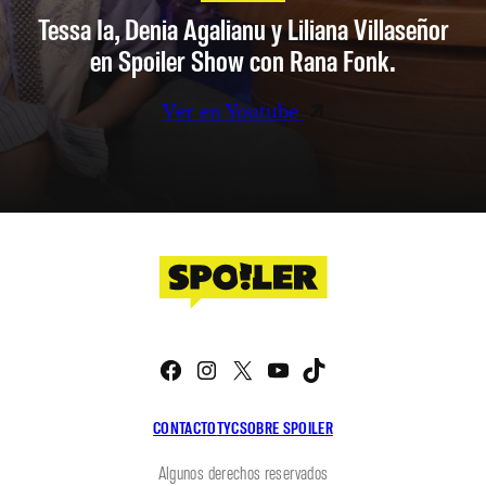
Tessa Ia, Denia Agalianu y Liliana Villaseñor
en Spoiler Show con Rana Fonk.
Ver en Youtube
Facebook
Instagram
X
YouTube
TikTok
CONTACTO
TYC
SOBRE SPOILER
Algunos derechos reservados