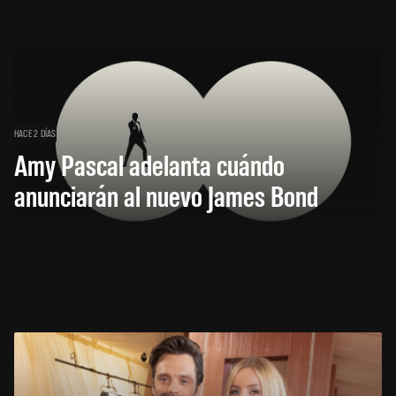
HACE 2 DÍAS
Amy Pascal adelanta cuándo
anunciarán al nuevo James Bond