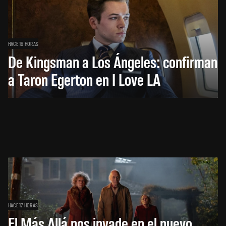
HACE 16 HORAS
De Kingsman a Los Ángeles: confirman
a Taron Egerton en I Love LA
HACE 17 HORAS
El Más Allá nos invade en el nuevo