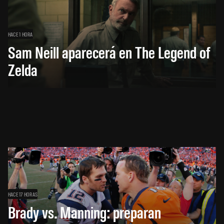
HACE 1 HORA
Sam Neill aparecerá en The Legend of
Zelda
HACE 17 HORAS
Brady vs. Manning: preparan