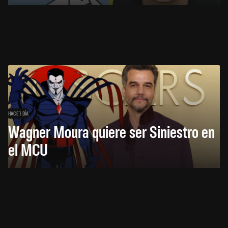
HACE 1 DÍA
Wagner Moura quiere ser Siniestro en
el MCU