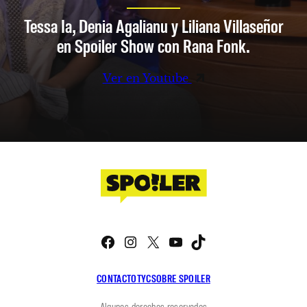
Tessa Ia, Denia Agalianu y Liliana Villaseñor
en Spoiler Show con Rana Fonk.
Ver en Youtube
Facebook
Instagram
X
YouTube
TikTok
CONTACTO
TYC
SOBRE SPOILER
Algunos derechos reservados