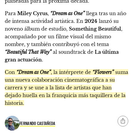
planeadas para la próxima década.
Para
Miley Cyrus
,
“Dream as One”
llega tras un año
de intensa actividad artística. En
2024
lanzó su
noveno álbum de estudio,
Something Beautiful
,
acompañado por un filme visual del mismo
nombre, y también contribuyó con el tema
“Beautiful That Way”
al soundtrack de
La última
gran actuación
.
Con
“Dream as One”
, la intérprete de
“Flowers”
suma
una nueva colaboración cinematográfica a su
carrera y se une a la lista de artistas que han
dejado huella en la franquicia más taquillera de la
historia.
FERNANDO CASTAÑEDA