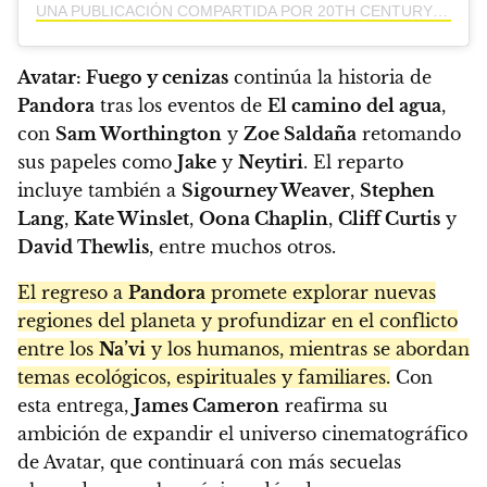
UNA PUBLICACIÓN COMPARTIDA POR 20TH CENTURY STUDIOS LA (@20THCENTURYSTUDIOSLA)
Avatar: Fuego y cenizas
continúa la historia de
Pandora
tras los eventos de
El camino del agua
,
con
Sam Worthington
y
Zoe Saldaña
retomando
sus papeles como
Jake
y
Neytiri
. El reparto
incluye también a
Sigourney Weaver
,
Stephen
Lang
,
Kate Winslet
,
Oona Chaplin
,
Cliff Curtis
y
David Thewlis
, entre muchos otros.
El regreso a
Pandora
promete explorar nuevas
regiones del planeta y profundizar en el conflicto
entre los
Na’vi
y los humanos, mientras se abordan
temas ecológicos, espirituales y familiares.
Con
esta entrega,
James Cameron
reafirma su
ambición de expandir el universo cinematográfico
de Avatar, que continuará con más secuelas