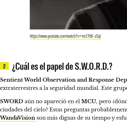
https://www.youtube.com/watch?v=mLf7hB-zSqI
¿Cuál es el papel de S.W.O.R.D.?
2
Sentient World Observation and Response De
extraterrestres a la seguridad mundial. Este gru
SWORD
aún no apareció en el
MCU
, pero ¿dón
ciudades del cielo?
Estas preguntas probablemente
WandaVision
son más dignas de su tiempo y esfu