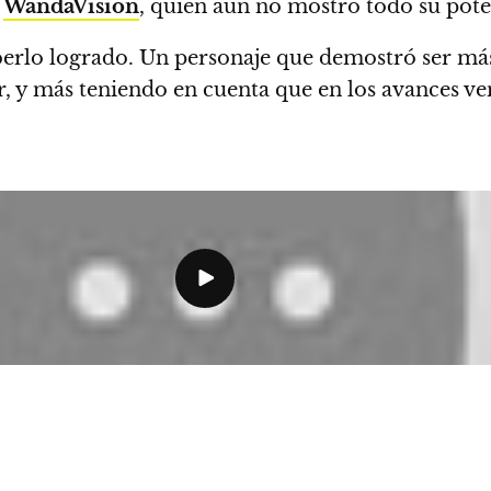
e
WandaVision
, quien aún no mostró todo su pote
berlo logrado. Un personaje que demostró ser m
r, y más teniendo en cuenta que en los avances v