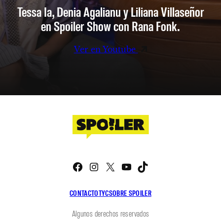
Tessa Ia, Denia Agalianu y Liliana Villaseñor
en Spoiler Show con Rana Fonk.
Ver en Youtube
Facebook
Instagram
X
YouTube
TikTok
CONTACTO
TYC
SOBRE SPOILER
Algunos derechos reservados