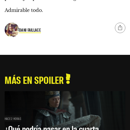
Admirable todo.
DANI FAILLACE
MÁS EN SPOILER
HACE 2 HORAS
¿Qué podría pasar en la cuarta