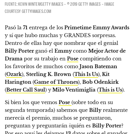
FUENTE: KEVIN WINTER/GETTY IMAGES – © 2019 GETTY IMAGES – IMAGE
COURTESY GETTYIMAGES.COM
Pasó la
71
entrega de los
Primetime Emmy Awards
y sí que hubo muchas y GRANDES sorpresas.
Dentro de ellas hay que nombrar que el genial
Billy Porter
ganó el
Emmy
como
Mejor Actor de
Drama
por su trabajo en
Pose
compitiendo con
los favoritos de muchos como
Jason Bateman
(
Ozark
),
Sterling K. Brown
(
This Is Us
),
Kit
Harington
(
Game of Thrones
),
Bob Odenkirk
(
Better Call Saul
) y
Milo Ventimiglia
(
This is Us
).
Si bien los que vemos
Pose
(sobre todo en su
segunda temporada) sabemos que
Billy
realmente
merecía el premio,
muchos se preguntaron,
preguntan y preguntarán ¿quién es
Billy Porter
?
Por eso aquí les dejamos
13
datos sobre el ganador