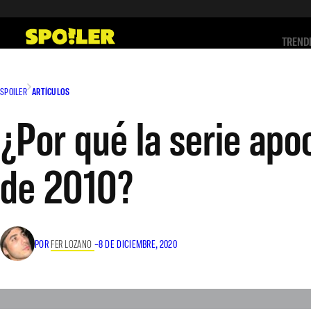
Saltar
al
TREND
contenido
SPOILER
ARTÍCULOS
¿Por qué la serie apo
de 2010?
POR
FER LOZANO
–
8 DE DICIEMBRE, 2020