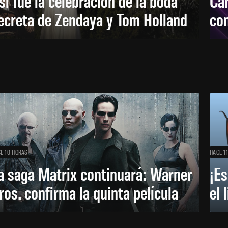
sí fue la celebración de la boda
Car
ecreta de Zendaya y Tom Holland
con
E 10 HORAS
HACE 1
a saga Matrix continuará: Warner
¡Es
ros. confirma la quinta película
el 