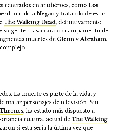
es centrados en antihéroes, como
Los
perdonando a
Negan
y tratando de estar
de
The Walking Dead
, definitivamente
que su gente masacrara un campamento de
sangrientas muertes de
Glenn
y
Abraham
.
 complejo.
edes.
La muerte es parte de la vida, y
 matar personajes de televisión. Sin
 Thrones
, ha estado más dispuesto a
ortancia cultural actual de
The Walking
ron si esta sería la última vez que