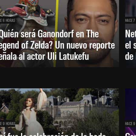
E 6 HORAS
HACE 7
Quién será Ganondorf en The
Net
egend of Zelda? Un nuevo reporte
el 
eñala al actor Uli Latukefu
de 
E 9 HORAS
HACE 9