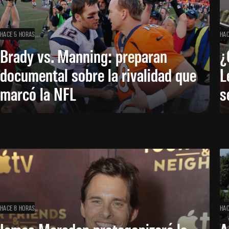
HACE 5 HORAS
HAC
Brady vs. Manning: preparan
¿
documental sobre la rivalidad que
L
marcó la NFL
s
HACE 8 HORAS
HAC