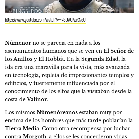
https://www.youtube.com/watch?v=x8UAUAuKNcU
Númenor
no se parecía en nada a los
asentamientos humanos que se ven en
El Señor de
los Anillos
y
El Hobbit
. En la
Segunda Edad
, la
isla era una maravilla para la vista, más avanzada
en tecnología, repleta de impresionantes templos y
edificios, y fuertemente influenciada por el
conocimiento de los elfos que la visitaban desde la
costa de
Valinor
.
Los mismos
Númenóreanos
estaban muy por
encima de los hombres que más tarde poblarían la
Tierra Media
. Como otra recompensa por luchar
contra
Morgoth
, a ellos se les concedieron vidas