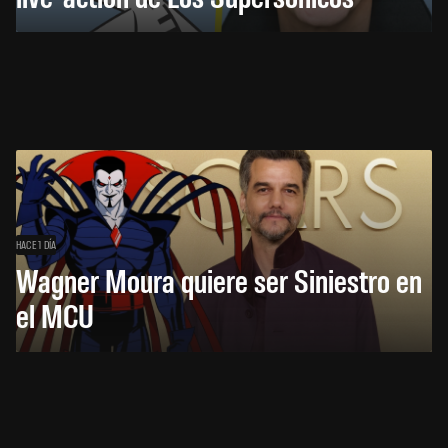
HACE 1 DÍA
Wagner Moura quiere ser Siniestro en
el MCU