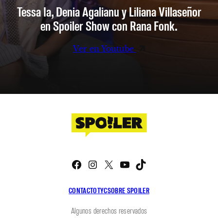
Tessa Ia, Denia Agalianu y Liliana Villaseñor
en Spoiler Show con Rana Fonk.
Ver en Youtube
Facebook
Instagram
X
YouTube
TikTok
CONTACTO
TYC
SOBRE SPOILER
Algunos derechos reservados