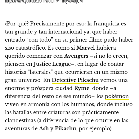
https://www.youtube.com/watch?v=1roy4o4tqQM
¿Por qué? Precisamente por eso: la franquicia es
tan grande y tan internacional ya, que haber
entrado “con todo” en su primer filme pudo haber
siso catastrófico. Es como si
Marvel
hubiera
querido comenzar con
Avengers
–si no lo creen,
piensen en
Justice League
–, en lugar de contar
historias “laterales” que ocurrieran en un mismo
gran universo.
En
Detective Pikachu
vemos una
enorme y próspera ciudad
Ryme
, donde –a
diferencia del resto de ese mundo– los
pokémon
viven en armonía con los humanos, donde incluso
las batallas entre criaturas son prácticamente
clandestinas (a diferencia de lo que ocurre en las
aventuras de
Ash
y
Pikachu
, por ejemplo).