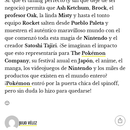
Sí:
que el timing perfecto (y sin que deje de ser
negocio) permita que
Ash Ketchum
,
Brock
, el
profesor Oak
, la linda
Misty
y hasta el tonto
equipo
Rocket
salten desde
Pueblo Paleta
y
muestren el auténtico maravilloso mundo con el
que comenzó toda esta magia de
Nintendo
y el
creador
Satoshi Tajiri
.
¿Se imaginan el impacto
que esto representaría para
The
Pokémon
Company
, su festival anual en
Japón
, el anime, el
manga, los videojuegos de
Nintendo
y los miles de
productos que existen en el mundo entero?
¡
Pokémon
entró por la puerta chica del spinoff,
pero sin duda lo hizo para quedarse!
🙂
JULIO VÉLEZ