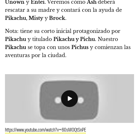
Unown
y
Entei
.
Veremos cómo
Ash
deberá
rescatar a su madre y contará con la ayuda de
Pikachu, Misty
y
Brock
.
Nota: tiene su corto inicial protagonizado por
Pikachu
y titulado
Pikachu y Pichu
. Nuestro
Pikachu
se topa con unos
Pichus
y comienzan las
aventuras por la ciudad.
https://www.youtube.com/watch?v=60sMOQtSnPE