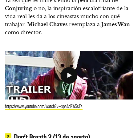
Ya sea que termine siendo la película final de
Conjuring
o no, la inspiración escalofriante de la
vida real les da a los cineastas mucho con qué
trabajar.
Michael Chaves
reemplaza a
James Wan
como director.
https://www.youtube.com/watch?v=xpaAdZA5sEs
Don’t Breath 2 (13 de agosto)
2