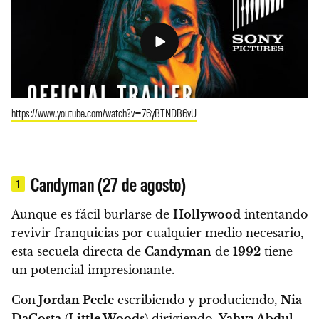
https://www.youtube.com/watch?v=76yBTNDB6vU
Candyman (27 de agosto)
1
Aunque es fácil burlarse de
Hollywood
intentando
revivir franquicias por cualquier medio necesario,
esta secuela directa de
Candyman
de
1992
tiene
un potencial impresionante.
Con
Jordan Peele
escribiendo y produciendo,
Nia
DaCosta
(
Little Woods
) dirigiendo,
Yahya Abdul-