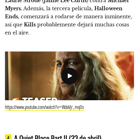
Laurie Strode
(
Jamie Lee Curtis
) contra
Michael
Myers.
Además, la tercera película,
Halloween
Ends,
comenzará a rodarse de manera inminente,
así que
Kills
probablemente dejará muchas cosas
en el aire.
https://www.youtube.com/watch?v=WdaVjr_mq0s
A Quiet Place Part II (23 de abril)
4