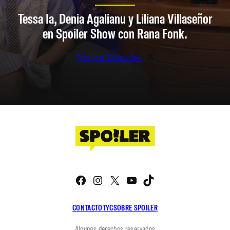
Tessa Ia, Denia Agalianu y Liliana Villaseñor
en Spoiler Show con Rana Fonk.
Ver en Youtube
Facebook
Instagram
X
YouTube
TikTok
CONTACTO
TYC
SOBRE SPOILER
Algunos derechos reservados