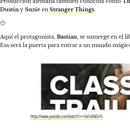
Producción alemana también conocida como
Th
Dustin
y
Suzie
en
Stranger Things
.
🙂
Aquí el protagonista,
Bastian
, se sumerge en el l
Esa será la puerta para entrar a un mundo mági
https://www.youtube.com/watch?v=UeFni9dOv7c