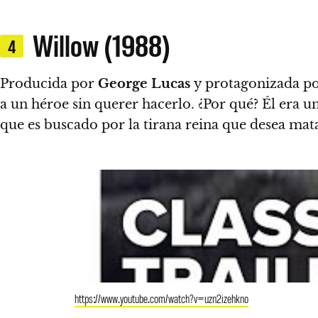
Willow (1988)
4
Producida por
George Lucas
y protagonizada p
a un héroe sin querer hacerlo. ¿Por qué? Él era u
que es buscado por la tirana reina que desea ma
https://www.youtube.com/watch?v=uzn2izehkno