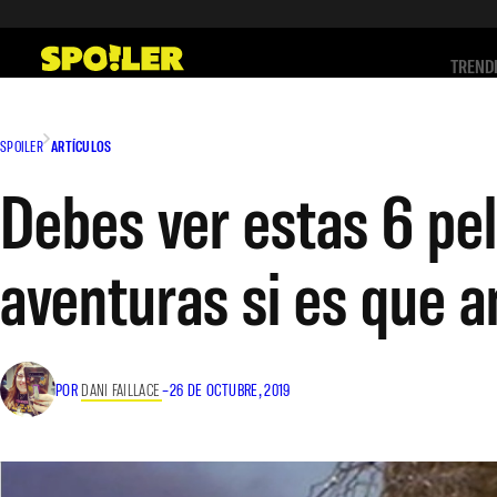
Saltar
al
TREND
contenido
SPOILER
ARTÍCULOS
Debes ver estas 6 pel
aventuras si es que a
POR
DANI FAILLACE
–
26 DE OCTUBRE, 2019