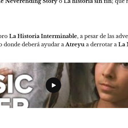
e Neverending Story
o
La historia sin fin
; que 
ibro
La Historia Interminable
, a pesar de las adv
co donde deberá ayudar a
Atreyu
a derrotar a
La 