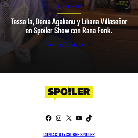
SPOILER SHOW
Tessa Ia, Denia Agalianu y Liliana Villaseñor
en Spoiler Show con Rana Fonk.
Ver en Youtube
Facebook
Instagram
X
YouTube
TikTok
CONTACTO
TYC
SOBRE SPOILER