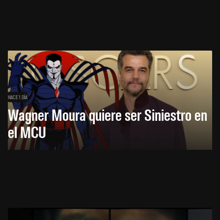
HACE 1 DÍA
Wagner Moura quiere ser Siniestro en
el MCU