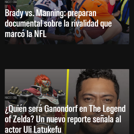
HACE 1 DÍA
Brady vs. Manning: preparan
documental sobre la rivalidad que
marcó la NFL
HACE 1 DÍA
¿Quién será Ganondorf en The Legend
of Zelda? Un nuevo reporte señala al
actor Uli Latukefu