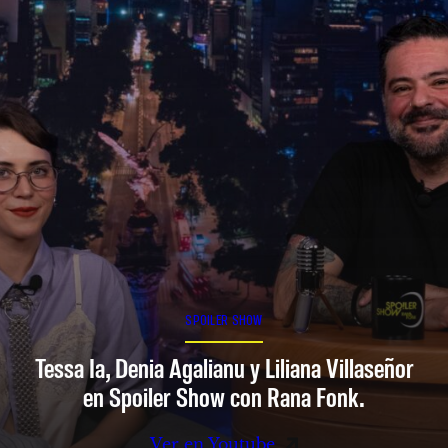
SPOILER SHOW
Tessa Ia, Denia Agalianu y Liliana Villaseñor
en Spoiler Show con Rana Fonk.
Ver en Youtube