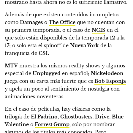
mostrado hasta ahora no es lo suficiente llamativo.
Además de que existen contenidos incompletos
como
Damages
o
The Office
que no cuentan con
su primera temporada,
o el caso de
NCIS
en el
que solo están disponibles de la temporada
12
a la
17
; o solo esta el spinoff de
Nueva York
de la
franquicia de
CSI
.
MTV
muestra los mismos reality shows y algunos
especial de
Unplugged
en español;
Nickelodeon
juega con su carta más fuerte que es
Bob Esponja
y apela un poco al sentimiento de nostalgia con
animaciones noventeras.
En el caso de películas, hay clásicas como la
trilogía de
El Padrino
,
Ghostbusters
,
Drive
,
Blue
Valentine
o
Forrest Gump
, solo por nombrar
algunos de los títulos más conocidos.
Pero