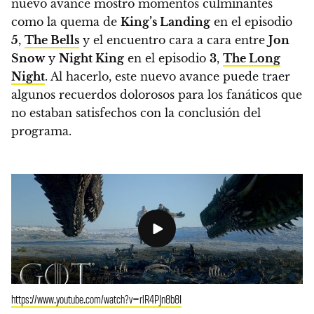
nuevo avance mostró momentos culminantes
como la quema de
King’s Landing
en el episodio
5
,
The Bells
y el encuentro cara a cara entre
Jon
Snow
y
Night King
en el episodio
3
,
The Long
Night
. Al hacerlo,
este nuevo avance puede traer
algunos recuerdos dolorosos para los fanáticos que
no estaban satisfechos con la conclusión del
programa.
https://www.youtube.com/watch?v=rlR4PJn8b8I