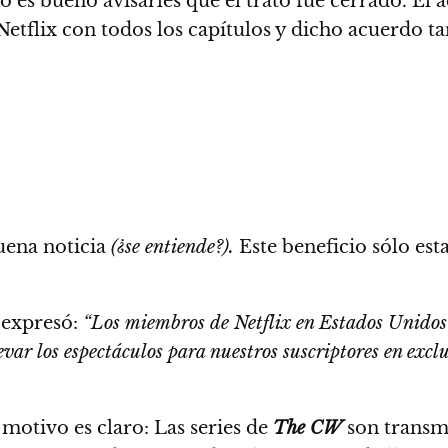
o es bueno avisarles que el trato fue cerrado.
El 
Netflix con todos los capítulos
y dicho acuerdo tam
uena noticia
(¿se entiende?).
Este beneficio sólo es
expresó:
“Los miembros de Netflix en Estados Unidos 
r los espectáculos para nuestros suscriptores en exclus
 motivo es claro:
Las series de
The CW
son transmi