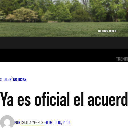
TREND
SPOILER
NOTICIAS
Ya es oficial el acue
POR
CECILIA YEGROS
–
6 DE JULIO, 2016