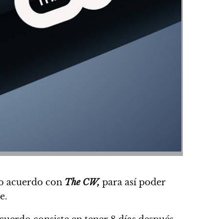
so acuerdo con
The CW,
para así poder
e.