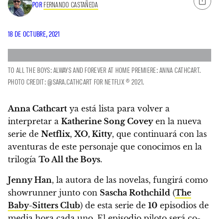
POR
FERNANDO CASTAÑEDA
18 DE OCTUBRE, 2021
TO ALL THE BOYS: ALWAYS AND FOREVER AT HOME PREMIERE: ANNA CATHCART.
PHOTO CREDIT: @SARA.CATHCART FOR NETFLIX © 2021.
Anna Cathcart
ya está lista para volver a
interpretar a
Katherine Song Covey
en la nueva
serie de
Netflix
,
XO, Kitty
,
que continuará con las
aventuras de este personaje que conocimos en la
trilogía
To All the Boys
.
Jenny Han
, la autora de las novelas, fungirá como
showrunner junto con
Sascha Rothchild
(
The
Baby-Sitters Club
) de esta serie de
10
episodios de
media hora cada uno. El episodio piloto será co-