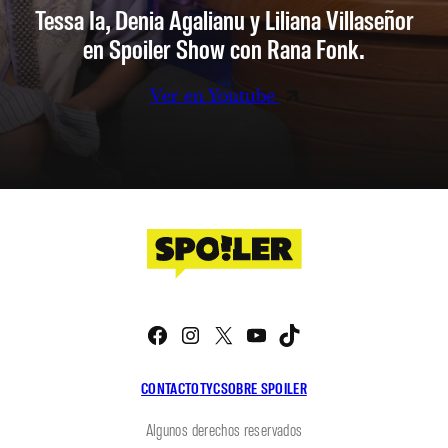
Tessa Ia, Denia Agalianu y Liliana Villaseñor
en Spoiler Show con Rana Fonk.
Ver en Youtube
Facebook
Instagram
X
YouTube
TikTok
CONTACTO
TYC
SOBRE SPOILER
Algunos derechos reservados