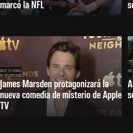
marcó la NFL
s
HACE 15 HORAS
HAC
James Marsden protagonizará la
A
nueva comedia de misterio de Apple
s
TV