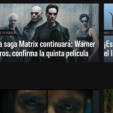
E 16 HORAS
HACE 1
a saga Matrix continuará: Warner
¡Es
ros. confirma la quinta película
el 