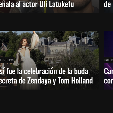
eñala al actor Uli Latukefu
de 
E 15 HORAS
HACE 1
sí fue la celebración de la boda
Car
ecreta de Zendaya y Tom Holland
con