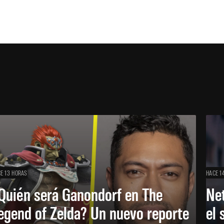
E 13 HORAS
HACE 1
Quién será Ganondorf en The
Net
egend of Zelda? Un nuevo reporte
el 