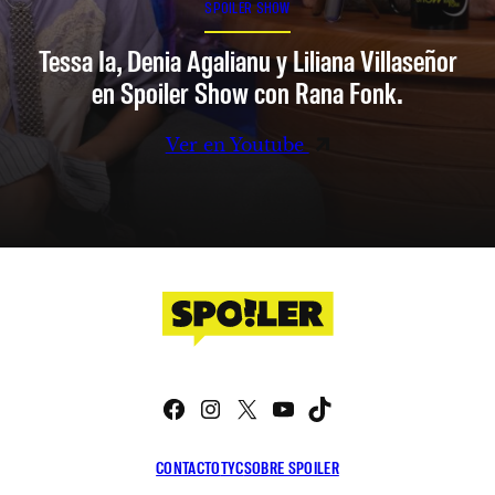
SPOILER SHOW
Tessa Ia, Denia Agalianu y Liliana Villaseñor
en Spoiler Show con Rana Fonk.
Ver en Youtube
Facebook
Instagram
X
YouTube
TikTok
CONTACTO
TYC
SOBRE SPOILER