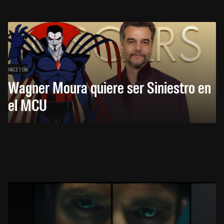
HACE 1 DÍA
Wagner Moura quiere ser Siniestro en
el MCU