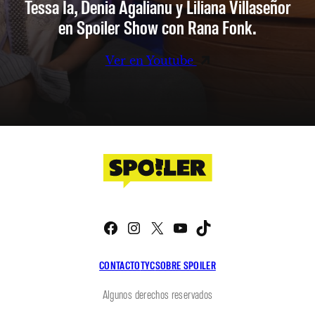
Tessa Ia, Denia Agalianu y Liliana Villaseñor
en Spoiler Show con Rana Fonk.
Ver en Youtube
Facebook
Instagram
X
YouTube
TikTok
CONTACTO
TYC
SOBRE SPOILER
Algunos derechos reservados