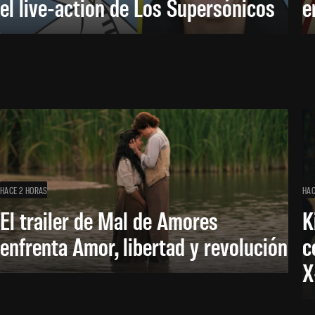
el live-action de Los Supersónicos
e
HACE 2 HORAS
HAC
El trailer de Mal de Amores
K
enfrenta Amor, libertad y revolución
c
X