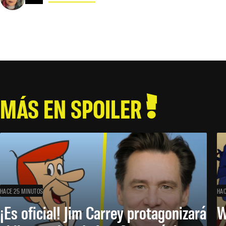
MÁS EN SPOILER
HACE 25 MINUTOS
HAC
¡Es oficial! Jim Carrey protagonizará
W