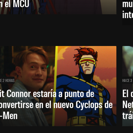
n el MCU
mue
in
E 2 HORAS
HACE 3
it Connor estaría a punto de
El 
onvertirse en el nuevo Cyclops de
Net
-Men
trá