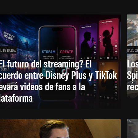
E 19 HORAS
HACE 2
El futuro del streaming? El
Los
cuerdo entre Disney Plus y TikTok
Sp
levará videos de fans a la
réc
lataforma