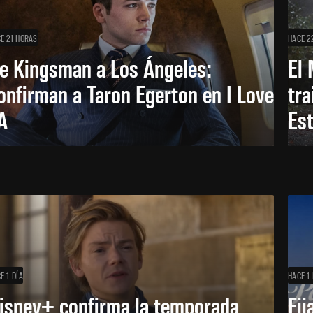
E 21 HORAS
HACE 2
e Kingsman a Los Ángeles:
El 
onfirman a Taron Egerton en I Love
tra
A
Es
E 1 DÍA
HACE 1 
isney+ confirma la temporada
Fij