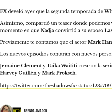
FX
develó ayer que la segunda temporada de
Wh
Asimismo, compartió un teaser donde podemos 
momento en que
Nadja
convirtió a su esposo
La
Previamente te contamos que el actor
Mark Ham
Los nuevos episodios contarán con nuevos person
Jemaine Clement
y
Taika Waititi
crearon la ser
Harvey Guillén
y
Mark Proksch.
https://twitter.com/theshadowsfx/status/123570
BRENDA AMADOR
AUTOR