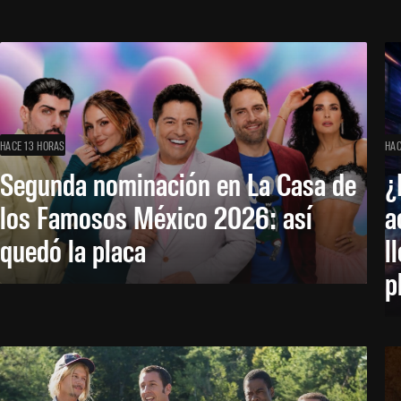
HACE 13 HORAS
HAC
Segunda nominación en La Casa de
¿
los Famosos México 2026: así
a
quedó la placa
l
p