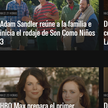
HACE 21 HORAS
HAC
Adam Sandler reúne a la familia e
D
inicia el rodaje de Son Como Niños
c
3
L
HACE 23 HORAS
HAC
HBO Max prepara el primer
D