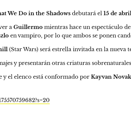
at We Do in the Shadows
debutará el
15 de abril
ver a
Guillermo
mientras hace un espectáculo d
szlo
en vampiro, por lo que ambos se ponen cand
ill
(Star Wars) será estrella invitada en la nueva
ajes y presentarán otras criaturas sobrenaturale
ie y el elenco está conformado por
Kayvan Novak,
9175570759682?s=20