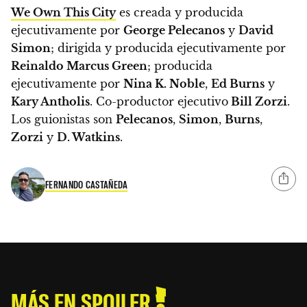
We Own This City
es creada y producida
ejecutivamente por
George Pelecanos
y
David
Simon
; dirigida y producida ejecutivamente por
Reinaldo Marcus Green
; producida
ejecutivamente por
Nina K. Noble
,
Ed Burns
y
Kary Antholis
. Co-productor ejecutivo
Bill Zorzi
.
Los guionistas son
Pelecanos
,
Simon
,
Burns
,
Zorzi
y
D. Watkins
.
FERNANDO CASTAÑEDA
MÁS EN SPOILER