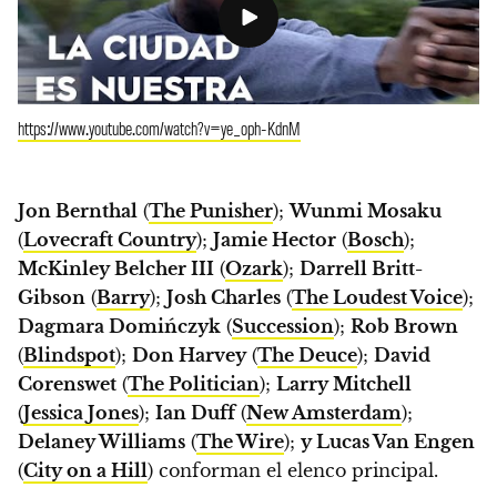
https://www.youtube.com/watch?v=ye_oph-KdnM
Jon Bernthal
(
The Punisher
);
Wunmi Mosaku
(
Lovecraft Country
);
Jamie Hector
(
Bosch
);
McKinley Belcher III
(
Ozark
);
Darrell Britt-
Gibson
(
Barry
);
Josh Charles
(
The Loudest Voice
);
Dagmara Domińczyk
(
Succession
);
Rob Brown
(
Blindspot
);
Don Harvey
(
The Deuce
);
David
Corenswet
(
The Politician
);
Larry Mitchell
(
Jessica Jones
);
Ian Duff
(
New Amsterdam
);
Delaney Williams
(
The Wire
);
y Lucas Van Engen
(
City on a Hill
) conforman el elenco principal.