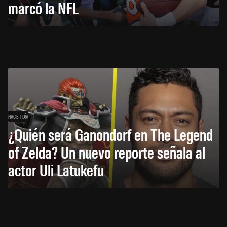
marcó la NFL
HACE 1 DÍA
¿Quién será Ganondorf en The Legend
of Zelda? Un nuevo reporte señala al
actor Uli Latukefu