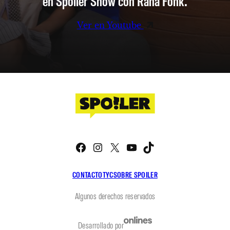
en Spoiler Show con Rana Fonk.
Ver en Youtube
Facebook
Instagram
X
YouTube
TikTok
CONTACTO
TYC
SOBRE SPOILER
Algunos derechos reservados
Desarrollado por