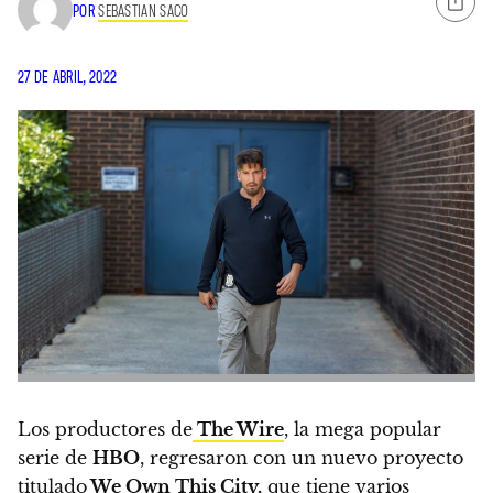
POR
SEBASTIAN SACO
27 DE ABRIL, 2022
Los productores de
The Wire
, la mega popular
serie de
HBO
, regresaron con un nuevo proyecto
titulado
We Own This City
,
que tiene varios