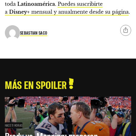
toda
Latinoamérica
.
Puedes suscribirte
a
Disney+
mensual y anualmente desde su página
.
SEBASTIAN SACO
MÁS EN SPOILER
HACE 11 HORAS
Brady vs. Manning: preparan