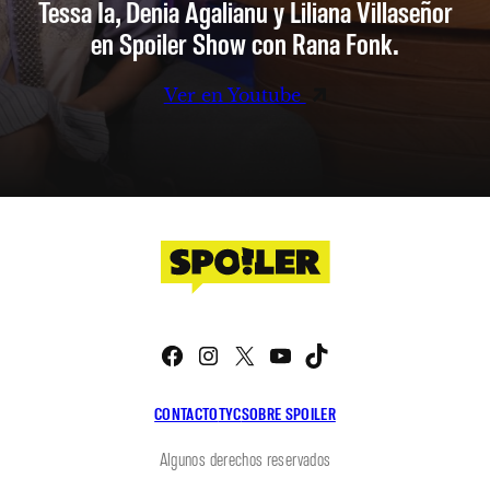
Tessa Ia, Denia Agalianu y Liliana Villaseñor
en Spoiler Show con Rana Fonk.
Ver en Youtube
Facebook
Instagram
X
YouTube
TikTok
CONTACTO
TYC
SOBRE SPOILER
Algunos derechos reservados