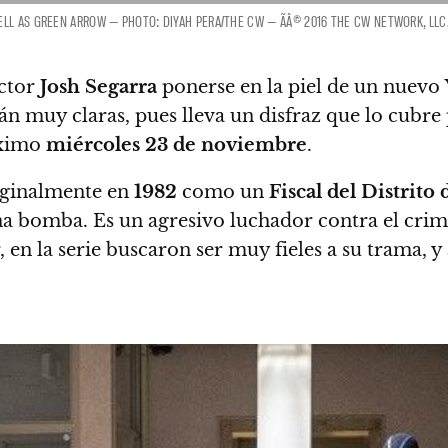
LL AS GREEN ARROW — PHOTO: DIYAH PERA/THE CW — ÃÂ© 2016 THE CW NETWORK, LLC.
ctor
Josh Segarra
ponerse en la piel de un nuevo
tán muy claras, pues lleva un disfraz que lo cub
óximo
miércoles 23 de noviembre
.
riginalmente en
1982
como un
Fiscal del Distrit
una bomba.
Es un agresivo luchador contra el cri
 en la serie buscaron ser muy fieles a su trama, y