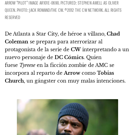
ARROW "PILOT" IMAGE AR101E-0690. PICTURED: STEPHEN AMELL AS OLIVER
QUEEN. PHOTO: JACK ROWAND/THE CW. ©2012 THE CW NETWORK. ALL RIGHTS
RESERVED
De Atlanta a Star City, de héroe a villano,
Chad
Coleman
se prepara para aterrorizar al
protagonista de la serie de
CW
interpretando a un
nuevo personaje de
DC Cómics
.
Quien
fuese
Tyreese
en la ficción zombie de AMC se
incorpora al reparto de
Arrow
como
Tobias
Church
, un gángster con muy malas intenciones
.