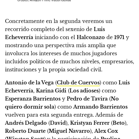
Concretamente en la segunda veremos un
recorrido completo del sexenio de
Luis
Echeverría
iniciando con el
Halconazo
de
1971
y
mostrando una perspectiva más amplia que
involucra los intereses de muchos jugadores
incluidos políticos de muchos niveles, empresarios,
instituciones y la propia sociedad civil.
Antonio de la Vega
(
Club de Cuervos
) como
Luis
Echeverría
,
Karina Gidi
(
Los adioses
) como
Esperanza Barrientos
y
Pedro de Tavira
(
No
quiero dormir sola
) como
Armando Barrientos
vuelven para esta segunda entrega. Además de
Andrés Delgado
(
David
),
Kristyan Ferrer
(
Beto
),
Roberto Duarte
(
Miguel Navarro
),
Alex Cox
(
Winston Scott
) y la participación de
Paulina