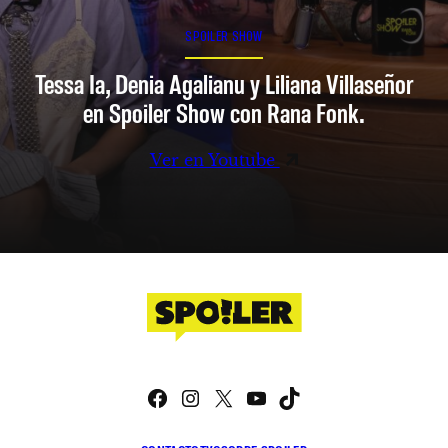
SPOILER SHOW
Tessa Ia, Denia Agalianu y Liliana Villaseñor
en Spoiler Show con Rana Fonk.
Ver en Youtube
Facebook
Instagram
X
YouTube
TikTok