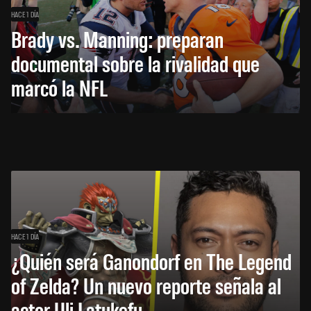
HACE 1 DÍA
Brady vs. Manning: preparan
documental sobre la rivalidad que
marcó la NFL
HACE 1 DÍA
¿Quién será Ganondorf en The Legend
of Zelda? Un nuevo reporte señala al
actor Uli Latukefu