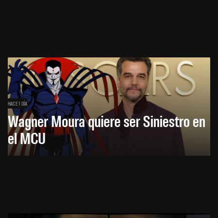
HACE 1 DÍA
Wagner Moura quiere ser Siniestro en
el MCU