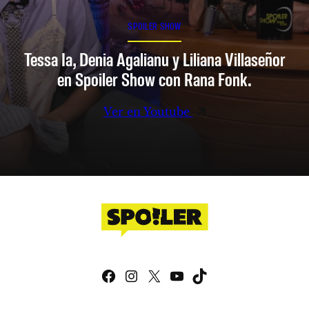
SPOILER SHOW
Tessa Ia, Denia Agalianu y Liliana Villaseñor
en Spoiler Show con Rana Fonk.
Ver en Youtube
Facebook
Instagram
X
YouTube
TikTok