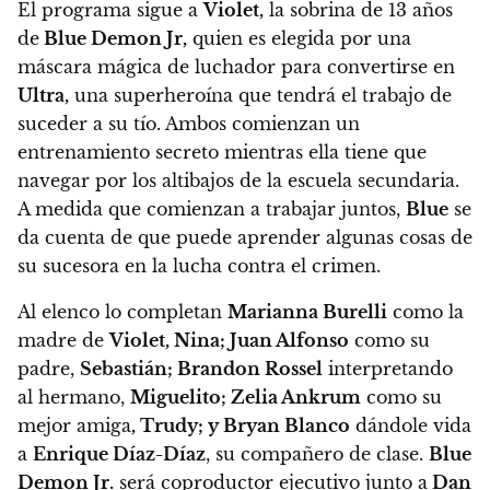
El programa sigue a
Violet,
la sobrina de 13 años
de
Blue Demon Jr,
quien es elegida por una
máscara mágica de luchador para convertirse en
Ultra,
una superheroína que tendrá el trabajo de
suceder a su tío. Ambos comienzan un
entrenamiento secreto mientras ella tiene que
navegar por los altibajos de la escuela secundaria.
A medida que comienzan a trabajar juntos,
Blue
se
da cuenta de que puede aprender algunas cosas de
su sucesora en la lucha contra el crimen.
Al elenco lo completan
Marianna Burelli
como la
madre de
Violet, Nina; Juan Alfonso
como su
padre,
Sebastián; Brandon Rossel
interpretando
al hermano,
Miguelito; Zelia Ankrum
como su
mejor amiga
, Trudy; y Bryan Blanco
dándole vida
a
Enrique Díaz-Díaz
, su compañero de clase.
Blue
Demon Jr.
será coproductor ejecutivo junto a
Dan