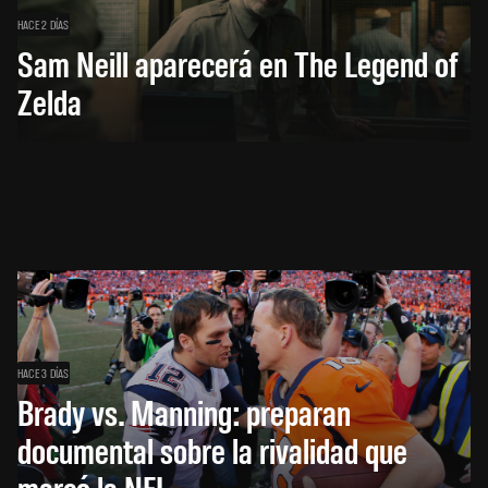
HACE 2 DÍAS
Sam Neill aparecerá en The Legend of
Zelda
HACE 3 DÍAS
Brady vs. Manning: preparan
documental sobre la rivalidad que
marcó la NFL