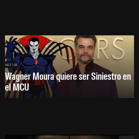
HACE 1 DÍA
Wagner Moura quiere ser Siniestro en
el MCU