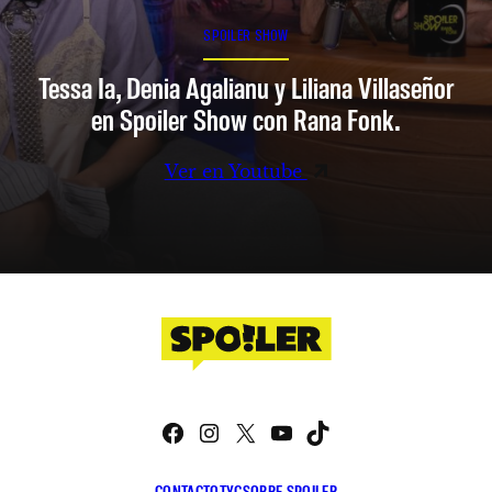
SPOILER SHOW
Tessa Ia, Denia Agalianu y Liliana Villaseñor
en Spoiler Show con Rana Fonk.
Ver en Youtube
Facebook
Instagram
X
YouTube
TikTok
CONTACTO
TYC
SOBRE SPOILER