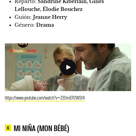
Reparto:
Sandrine Kiberlain, Gilles
Lellouche, Élodie Bouchez
Guión:
Jeanne Herry
Género:
Drama
https://www.youtube.com/watch?v=ZE0mEP2WSf4
MI NIÑA (MON BÉBÉ)
6