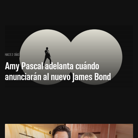
HACE 2 DÍAS
Amy Pascal adelanta cuándo
anunciarán al nuevo James Bond