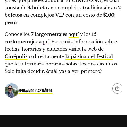
ya es que puedes adquirir tu
CINEBONO,
el cual
consta de
4 boletos
en complejos tradicionales o
2
boletos
en complejos
VIP
con un costo de
$160
pesos.
Conoce los
7 largometrajes
aquí
y los
15
cortometrajes
aquí
. Para más información sobre
fechas, horarios y ciudades visita
la web de
Cinépolis
o directamente
la página del festival
que te informará horarios sobre los dos circuitos.
Solo falta decidir, ¿cuál vas a ver primero?
FERNANDO CASTAÑEDA