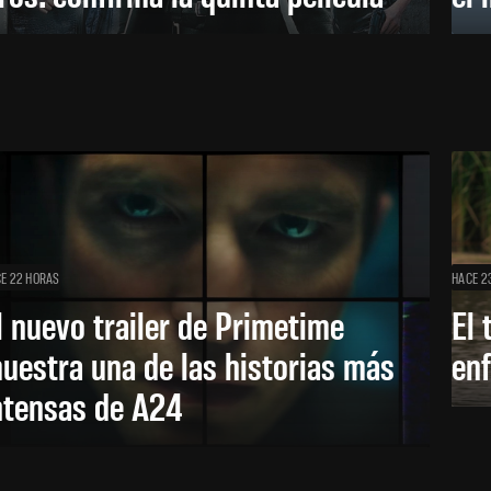
E 22 HORAS
HACE 2
l nuevo trailer de Primetime
El 
uestra una de las historias más
enf
ntensas de A24