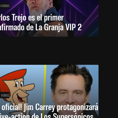
9 HORAS
los Trejo es el primer
firmado de La Granja VIP 2
1 HORAS
 oficial! Jim Carrey protagonizará
live-action de Los Supersónicos