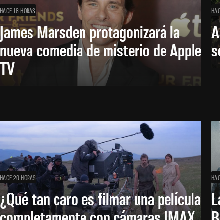
HACE 18 HORAS
HAC
James Marsden protagonizará la
A
nueva comedia de misterio de Apple
s
TV
HACE 20 HORAS
HAC
¿Qué tan caro es filmar una película
L
completamente con cámaras IMAX
B