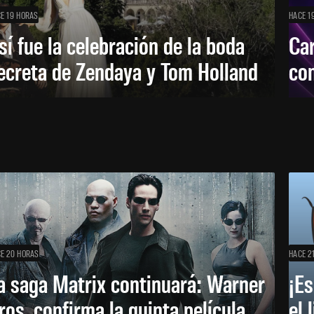
E 19 HORAS
HACE 1
sí fue la celebración de la boda
Car
ecreta de Zendaya y Tom Holland
con
E 20 HORAS
HACE 2
a saga Matrix continuará: Warner
¡Es
ros. confirma la quinta película
el 