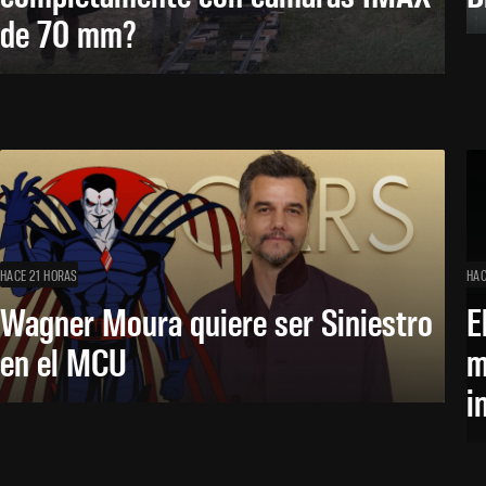
de 70 mm?
HACE 21 HORAS
HAC
Wagner Moura quiere ser Siniestro
E
en el MCU
m
i