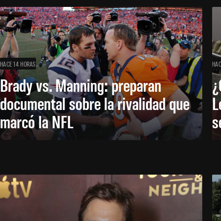
HACE 14 HORAS
HAC
Brady vs. Manning: preparan
¿
documental sobre la rivalidad que
L
marcó la NFL
s