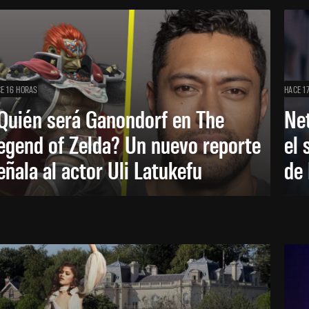
E 16 HORAS
HACE 1
Quién será Ganondorf en The
Net
egend of Zelda? Un nuevo reporte
el 
eñala al actor Uli Latukefu
de 