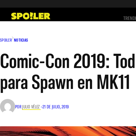
Saltar
al
TREND
contenido
SPOILER
NOTICIAS
Comic-Con 2019: Tod
para Spawn en MK11
POR
JULIO VÉLEZ
–
21 DE JULIO, 2019