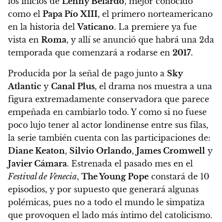
los inicios de
Lenny Belardo
, mejor conocido
como el
Papa Pío XIII
, el primero norteamericano
en la historia del
Vaticano
.
La premiere ya fue
vista en
Roma
, y allí se anunció que habrá una 2da
temporada que comenzará a rodarse en
2017
.
Producida por la señal de pago junto a
Sky
Atlantic
y
Canal Plus
, el drama nos muestra a una
figura extremadamente conservadora que parece
empeñada en cambiarlo todo. Y como si no fuese
poco lujo tener al actor londinense entre sus filas,
la serie también cuenta con las participaciones de:
Diane Keaton
,
Silvio Orlando
,
James Cromwell
y
Javier Cámara
. Estrenada el pasado mes en el
Festival de Venecia
,
The Young Pope
constará de 10
episodios, y por supuesto que generará algunas
polémicas, pues no a todo el mundo le simpatiza
que provoquen el lado más íntimo del catolicismo.